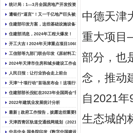
统计局：1—3月全国房地产开发投资22082亿元，同比下降9.5%
中德天津
遭银行“逼宫”！又一千亿地产巨头被提出清盘申请
住建部印发方案，这些基础设施设备要更新！
重大项目
住建部消息，2024年工程大爆发！
开工大吉 I 2024年天津重点项目1060个， 总投资2.01万亿！
部分，也
工信部等九部门联合印发《原材料工业数字化转型工作方案（2024—
2024年天津市住房和城乡建设工作会议召开
人民日报：让行业协会走上前台
念，推动
天津“十项行动”首场发布会！这项行动摆在首要位置！
住建部部长倪虹在2023年全国两会“部长通道”答记者问
自202
2022年建筑业发展统计分析
最新 | 政府工作报告，披露这些重要数据！
生态城的
天津西青区轨道交通线网规划（2021—2035年）草案公示 含三条
中共中央 国务院印发《数字中国建设整体布局规划》