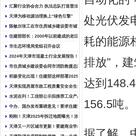
汇聚行业协会合力 执法总队打造普法新样本
天津为移动源治理换上“绿色引擎”
处光伏发
陈敏尔张工在市住房城乡建设委市城市管理委调研：以筹备好上合
住建部部长：2000年以前建成的老旧小区纳入城市更新改造范围
耗的能源
市生态环境局党组召开会议
2024年天津市混凝土行业发展报告！
排放”，
市住房城乡建设委会同市消防救援总队召开全市住建领域安全生产
积极变化出现！住建部这样部署2025年房地产工作
达到148
天津实现房屋市政工程质量安全全生命周期数字监管
水泥在列！工信部公示拟推荐工业产品碳足迹核算规则团体标准清
156.5吨。
中办、国办发布重磅意见！要求住建部牵头加强指导和总结评估，
刚刚！天津2025年拆迁地图曝光！涉及城更、拆改、新建！28个
天津又一片区城市更新！要建商业学校……
据了解，