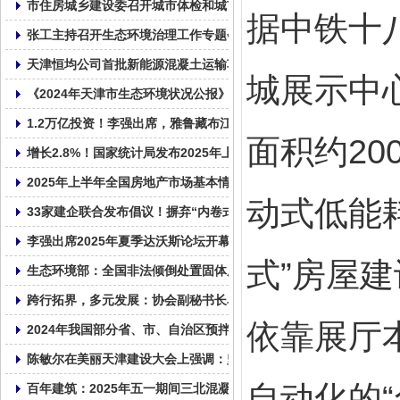
市住房城乡建设委召开城市体检和城市更新规划编制工作动员部署
据中铁十
张工主持召开生态环境治理工作专题会议
天津恒均公司首批新能源混凝土运输车交付使用!
城展示中
《2024年天津市生态环境状况公报》发布 亮出生态成绩单
1.2万亿投资！李强出席，雅鲁藏布江下游水电工程正式开工！
面积约2
增长2.8%！国家统计局发布2025年上半年全国固定资产投资统计数
2025年上半年全国房地产市场基本情况
动式低能
33家建企联合发布倡议！摒弃“内卷式”竞争！
李强出席2025年夏季达沃斯论坛开幕式并致辞
式”房屋
生态环境部：全国非法倾倒处置固体废物专项整治行动启动
跨行拓界，多元发展：协会副秘书长单位天津市鼎华百圣混凝土企
依靠展厅
2024年我国部分省、市、自治区预拌混凝土产量统计表
陈敏尔在美丽天津建设大会上强调：坚持走内涵式发展路子，全面
自动化的
百年建筑：2025年五一期间三北混凝土市场运行情况