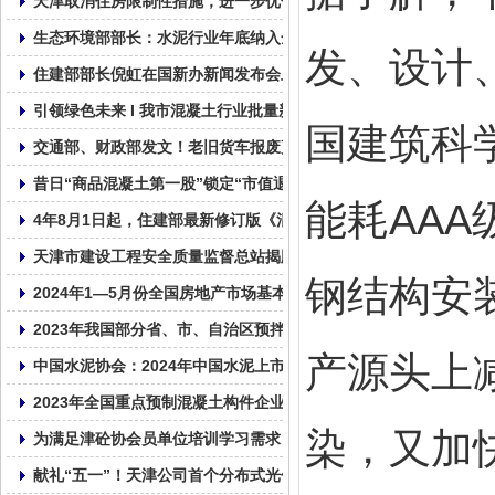
天津取消住房限制性措施，进一步优化房地产政策
生态环境部部长：水泥行业年底纳入全国碳市场！
发、设计
住建部部长倪虹在国新办新闻发布会上介绍住房城乡建设事业高质
引领绿色未来 I 我市混凝土行业批量新能源车辆投入使用
国建筑科
交通部、财政部发文！老旧货车报废更新补贴标准来了，购新能源重
昔日“商品混凝土第一股”锁定“市值退市”，资金被实控人占超1亿元
能耗AA
4年8月1日起，住建部最新修订版《混凝土结构设计标准》GB/T5001
天津市建设工程安全质量监督总站揭牌成立
钢结构安
2024年1—5月份全国房地产市场基本情况
2023年我国部分省、市、自治区预拌混凝土产量统计表！
产源头上
中国水泥协会：2024年中国水泥上市公司综合实力排名
2023年全国重点预制混凝土构件企业产量
染，又加
为满足津砼协会员单位培训学习需求，帮助会员单位普及相关的法律
献礼“五一”！天津公司首个分布式光伏发电并网成功！