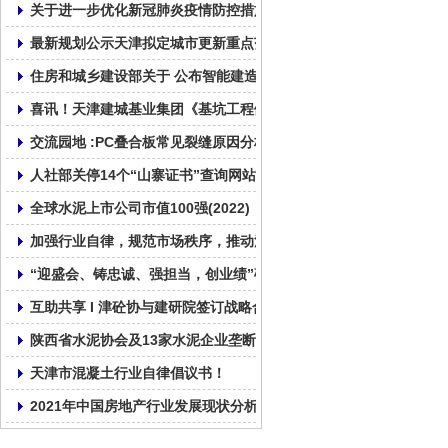
关于进一步优化新冠肺炎疫情防控措施 科学精准做好防控工作的通
最新规划公示天津拟定城市更新重点范围
住房和城乡建设部关于 公布智能建造试点城市的通知
喜讯！天津建城基业集团《基坑工程倾斜桩无支撑绿色支护技术》
交流园地 :PC叠合板常见裂缝原因分析及纠正和预防措施!
人社部关停14个“山寨证书”查询网站!
全球水泥上市公司市值100强(2022)
加强行业自律，规范市场秩序，推动混凝土行业健康发展！
“迎盛会、铸忠诚、强担当，创业绩”砼心砼德再出发!
互助共享 I 津砼协与建研院签订战略合作协议
陕西省水泥协会及13家水泥企业垄断行为处罚4.51亿
天津市混凝土行业自律倡议书！
2021年中国房地产行业发展现状分析