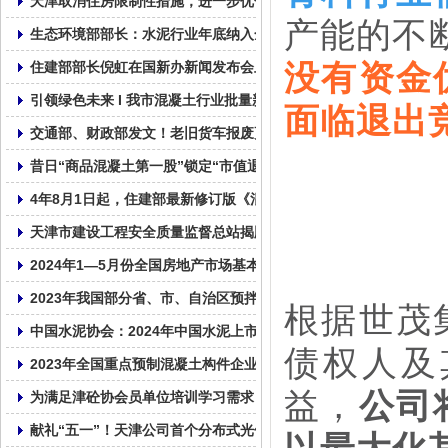
天津取消住房限制性措施，进一步优化房地产政策
产能的不
生态环境部部长：水泥行业年底纳入全国碳市场！
没有资金
住建部部长倪虹在国新办新闻发布会上介绍住房城乡建设事业高质
引领绿色未来 I 我市混凝土行业批量新能源车辆投入使用
面临退出
交通部、财政部发文！老旧货车报废更新补贴标准来了，购新能源重
昔日“商品混凝土第一股”锁定“市值退市”，资金被实控人占超1亿元
4年8月1日起，住建部最新修订版《混凝土结构设计标准》GB/T5001
天津市建设工程安全质量监督总站揭牌成立
2024年1—5月份全国房地产市场基本情况
2023年我国部分省、市、自治区预拌混凝土产量统计表！
根据世茂
中国水泥协会：2024年中国水泥上市公司综合实力排名
债权人及
2023年全国重点预制混凝土构件企业产量
益，
公司
为满足津砼协会员单位培训学习需求，帮助会员单位普及相关的法律
献礼“五一”！天津公司首个分布式光伏发电并网成功！
以最大化