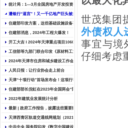
统计局：1—3月全国房地产开发投资22082亿元，同比下降9.5%
遭银行“逼宫”！又一千亿地产巨头被提出清盘申请
世茂集团
住建部印发方案，这些基础设施设备要更新！
外债权人
住建部消息，2024年工程大爆发！
事宜与境
开工大吉 I 2024年天津重点项目1060个， 总投资2.01万亿！
工信部等九部门联合印发《原材料工业数字化转型工作方案（2024—
仔细考虑
2024年天津市住房和城乡建设工作会议召开
人民日报：让行业协会走上前台
天津“十项行动”首场发布会！这项行动摆在首要位置！
住建部部长倪虹在2023年全国两会“部长通道”答记者问
2022年建筑业发展统计分析
最新 | 政府工作报告，披露这些重要数据！
天津西青区轨道交通线网规划（2021—2035年）草案公示 含三条
中共中央 国务院印发《数字中国建设整体布局规划》