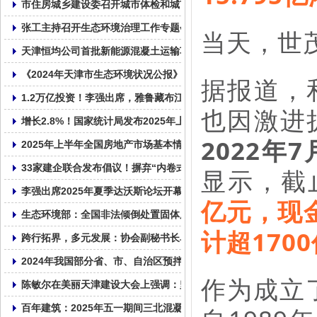
市住房城乡建设委召开城市体检和城市更新规划编制工作动员部署
张工主持召开生态环境治理工作专题会议
当天，世茂
天津恒均公司首批新能源混凝土运输车交付使用!
《2024年天津市生态环境状况公报》发布 亮出生态成绩单
据报道，
1.2万亿投资！李强出席，雅鲁藏布江下游水电工程正式开工！
也因激进
增长2.8%！国家统计局发布2025年上半年全国固定资产投资统计数
2022
2025年上半年全国房地产市场基本情况
33家建企联合发布倡议！摒弃“内卷式”竞争！
显示，截止
李强出席2025年夏季达沃斯论坛开幕式并致辞
亿元，现
生态环境部：全国非法倾倒处置固体废物专项整治行动启动
计超170
跨行拓界，多元发展：协会副秘书长单位天津市鼎华百圣混凝土企
2024年我国部分省、市、自治区预拌混凝土产量统计表
作为成立
陈敏尔在美丽天津建设大会上强调：坚持走内涵式发展路子，全面
百年建筑：2025年五一期间三北混凝土市场运行情况