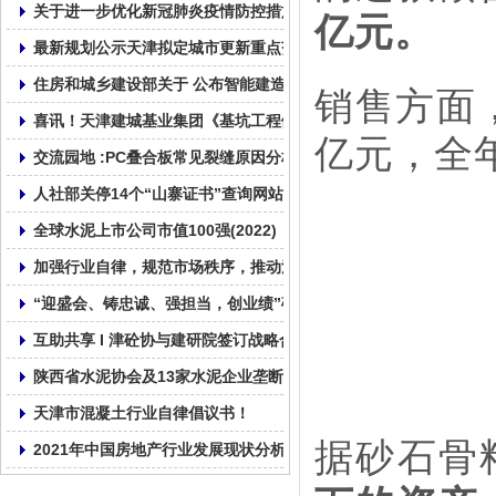
关于进一步优化新冠肺炎疫情防控措施 科学精准做好防控工作的通
亿元。
最新规划公示天津拟定城市更新重点范围
住房和城乡建设部关于 公布智能建造试点城市的通知
销售方面，
喜讯！天津建城基业集团《基坑工程倾斜桩无支撑绿色支护技术》
亿元，全年
交流园地 :PC叠合板常见裂缝原因分析及纠正和预防措施!
人社部关停14个“山寨证书”查询网站!
全球水泥上市公司市值100强(2022)
加强行业自律，规范市场秩序，推动混凝土行业健康发展！
“迎盛会、铸忠诚、强担当，创业绩”砼心砼德再出发!
互助共享 I 津砼协与建研院签订战略合作协议
陕西省水泥协会及13家水泥企业垄断行为处罚4.51亿
天津市混凝土行业自律倡议书！
据砂石骨
2021年中国房地产行业发展现状分析