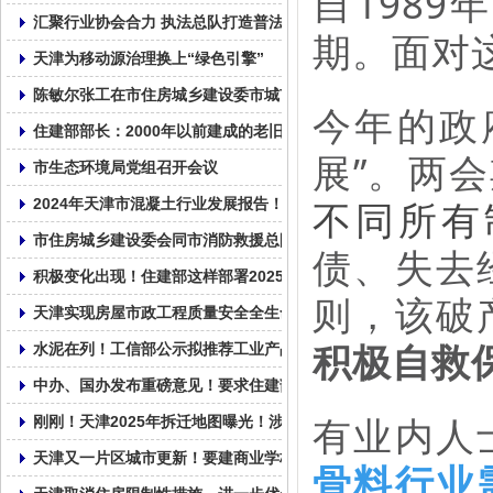
自198
汇聚行业协会合力 执法总队打造普法新样本
期。面对
天津为移动源治理换上“绿色引擎”
陈敏尔张工在市住房城乡建设委市城市管理委调研：以筹备好上合
今年的政
住建部部长：2000年以前建成的老旧小区纳入城市更新改造范围
展”。两
市生态环境局党组召开会议
不同所有
2024年天津市混凝土行业发展报告！
市住房城乡建设委会同市消防救援总队召开全市住建领域安全生产
债、失去
积极变化出现！住建部这样部署2025年房地产工作
则，该破
天津实现房屋市政工程质量安全全生命周期数字监管
积极自救
水泥在列！工信部公示拟推荐工业产品碳足迹核算规则团体标准清
中办、国办发布重磅意见！要求住建部牵头加强指导和总结评估，
有业内人
刚刚！天津2025年拆迁地图曝光！涉及城更、拆改、新建！28个
天津又一片区城市更新！要建商业学校……
骨料行业