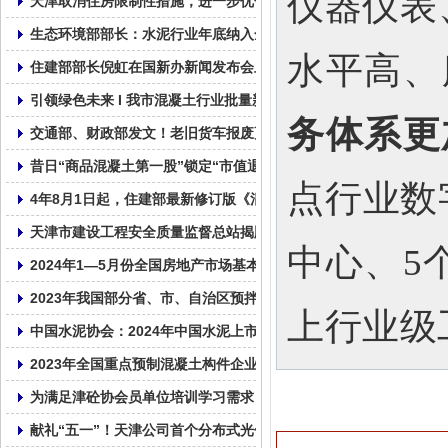
仪器仪表
天津取消住房限制性措施，进一步优化房地产政策
生态环境部部长：水泥行业年底纳入全国碳市场！
水平高、
住建部部长倪虹在国新办新闻发布会上介绍住房城乡建设事业高质
引领绿色未来 I 我市混凝土行业批量新能源车辆投入使用
务体系更
交通部、财政部发文！老旧货车报废更新补贴标准来了，购新能源重
昔日“商品混凝土第一股”锁定“市值退市”，资金被实控人占超1亿元
点行业数
4年8月1日起，住建部最新修订版《混凝土结构设计标准》GB/T5001
天津市建设工程安全质量监督总站揭牌成立
中心、5
2024年1—5月份全国房地产市场基本情况
2023年我国部分省、市、自治区预拌混凝土产量统计表！
上行业级
中国水泥协会：2024年中国水泥上市公司综合实力排名
2023年全国重点预制混凝土构件企业产量
为满足津砼协会员单位培训学习需求，帮助会员单位普及相关的法律
献礼“五一”！天津公司首个分布式光伏发电并网成功！