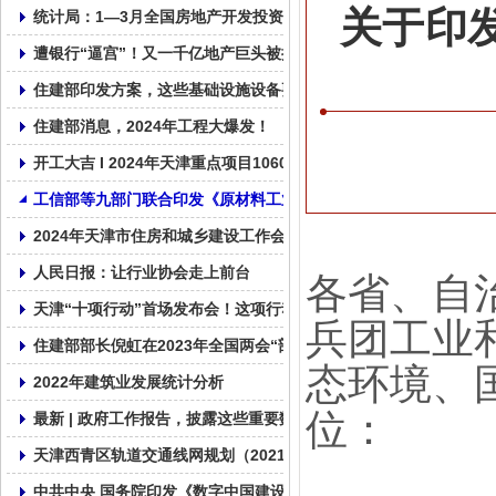
关于印
统计局：1—3月全国房地产开发投资22082亿元，同比下降9.5%
遭银行“逼宫”！又一千亿地产巨头被提出清盘申请
住建部印发方案，这些基础设施设备要更新！
住建部消息，2024年工程大爆发！
开工大吉 I 2024年天津重点项目1060个， 总投资2.01万亿！
工信部等九部门联合印发《原材料工业数字化转型工作方案（2024—
2024年天津市住房和城乡建设工作会议召开
人民日报：让行业协会走上前台
各省、自
天津“十项行动”首场发布会！这项行动摆在首要位置！
兵团工业
住建部部长倪虹在2023年全国两会“部长通道”答记者问
态环境、
2022年建筑业发展统计分析
位：
最新 | 政府工作报告，披露这些重要数据！
天津西青区轨道交通线网规划（2021—2035年）草案公示 含三条
中共中央 国务院印发《数字中国建设整体布局规划》