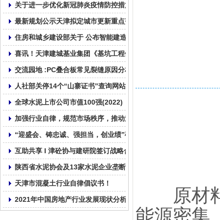
关于进一步优化新冠肺炎疫情防控措施 科学精准做好防控工作的通
最新规划公示天津拟定城市更新重点范围
住房和城乡建设部关于 公布智能建造试点城市的通知
喜讯！天津建城基业集团《基坑工程倾斜桩无支撑绿色支护技术》
交流园地 :PC叠合板常见裂缝原因分析及纠正和预防措施!
人社部关停14个“山寨证书”查询网站!
全球水泥上市公司市值100强(2022)
加强行业自律，规范市场秩序，推动混凝土行业健康发展！
“迎盛会、铸忠诚、强担当，创业绩”砼心砼德再出发!
互助共享 I 津砼协与建研院签订战略合作协议
陕西省水泥协会及13家水泥企业垄断行为处罚4.51亿
天津市混凝土行业自律倡议书！
原材料工
2021年中国房地产行业发展现状分析
能源密集