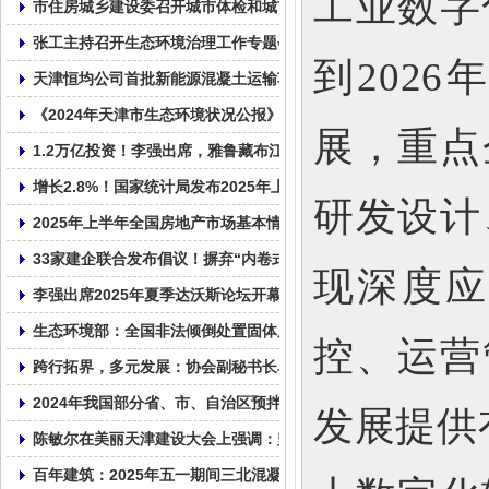
工业数字
市住房城乡建设委召开城市体检和城市更新规划编制工作动员部署
张工主持召开生态环境治理工作专题会议
到202
天津恒均公司首批新能源混凝土运输车交付使用!
《2024年天津市生态环境状况公报》发布 亮出生态成绩单
展，重点
1.2万亿投资！李强出席，雅鲁藏布江下游水电工程正式开工！
增长2.8%！国家统计局发布2025年上半年全国固定资产投资统计数
研发设计
2025年上半年全国房地产市场基本情况
33家建企联合发布倡议！摒弃“内卷式”竞争！
现深度
李强出席2025年夏季达沃斯论坛开幕式并致辞
生态环境部：全国非法倾倒处置固体废物专项整治行动启动
控、运营
跨行拓界，多元发展：协会副秘书长单位天津市鼎华百圣混凝土企
2024年我国部分省、市、自治区预拌混凝土产量统计表
发展提供
陈敏尔在美丽天津建设大会上强调：坚持走内涵式发展路子，全面
百年建筑：2025年五一期间三北混凝土市场运行情况