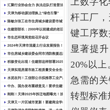
上数字化
汇聚行业协会合力 执法总队打造普法新样本
天津为移动源治理换上“绿色引擎”
杆工厂，
陈敏尔张工在市住房城乡建设委市城市管理委调研：以筹备好上合
住建部部长：2000年以前建成的老旧小区纳入城市更新改造范围
键工序数
市生态环境局党组召开会议
2024年天津市混凝土行业发展报告！
显著提升
市住房城乡建设委会同市消防救援总队召开全市住建领域安全生产
20%以上
积极变化出现！住建部这样部署2025年房地产工作
天津实现房屋市政工程质量安全全生命周期数字监管
急需的关
水泥在列！工信部公示拟推荐工业产品碳足迹核算规则团体标准清
中办、国办发布重磅意见！要求住建部牵头加强指导和总结评估，
转型标准
刚刚！天津2025年拆迁地图曝光！涉及城更、拆改、新建！28个
天津又一片区城市更新！要建商业学校……