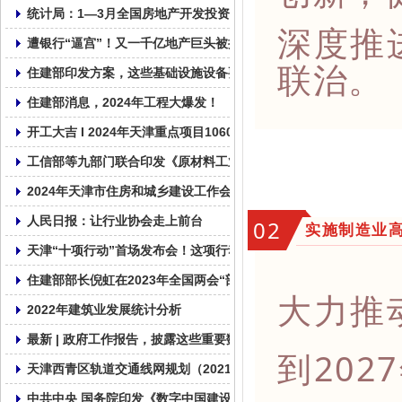
统计局：1—3月全国房地产开发投资22082亿元，同比下降9.5%
深度推
遭银行“逼宫”！又一千亿地产巨头被提出清盘申请
联治。
住建部印发方案，这些基础设施设备要更新！
住建部消息，2024年工程大爆发！
开工大吉 I 2024年天津重点项目1060个， 总投资2.01万亿！
工信部等九部门联合印发《原材料工业数字化转型工作方案（2024—
2024年天津市住房和城乡建设工作会议召开
人民日报：让行业协会走上前台
02
实施制造业
天津“十项行动”首场发布会！这项行动摆在首要位置！
住建部部长倪虹在2023年全国两会“部长通道”答记者问
大力推
2022年建筑业发展统计分析
最新 | 政府工作报告，披露这些重要数据！
到20
天津西青区轨道交通线网规划（2021—2035年）草案公示 含三条
中共中央 国务院印发《数字中国建设整体布局规划》