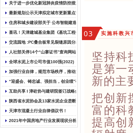
关于进一步优化新冠肺炎疫情防控措施 科学精准做好防控工作的通
最新规划公示天津拟定城市更新重点范围
住房和城乡建设部关于 公布智能建造试点城市的通知
03
实施科教兴
喜讯！天津建城基业集团《基坑工程倾斜桩无支撑绿色支护技术》
交流园地 :PC叠合板常见裂缝原因分析及纠正和预防措施!
坚持科
人社部关停14个“山寨证书”查询网站!
全球水泥上市公司市值100强(2022)
是第一
加强行业自律，规范市场秩序，推动混凝土行业健康发展！
新的主
“迎盛会、铸忠诚、强担当，创业绩”砼心砼德再出发!
互助共享 I 津砼协与建研院签订战略合作协议
把创新
陕西省水泥协会及13家水泥企业垄断行为处罚4.51亿
富的科
天津市混凝土行业自律倡议书！
提高创
2021年中国房地产行业发展现状分析