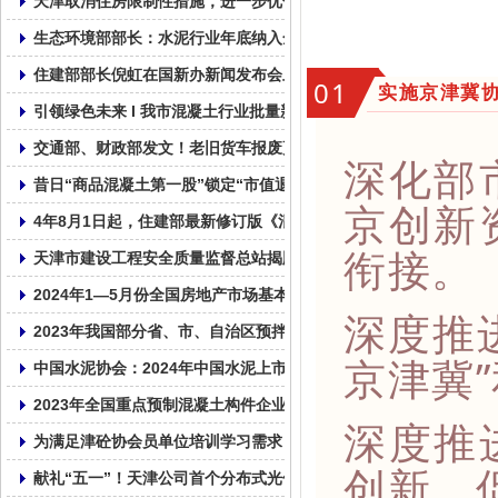
天津取消住房限制性措施，进一步优化房地产政策
生态环境部部长：水泥行业年底纳入全国碳市场！
住建部部长倪虹在国新办新闻发布会上介绍住房城乡建设事业高质
01
实施京津冀
引领绿色未来 I 我市混凝土行业批量新能源车辆投入使用
交通部、财政部发文！老旧货车报废更新补贴标准来了，购新能源重
深化部
昔日“商品混凝土第一股”锁定“市值退市”，资金被实控人占超1亿元
京创新
4年8月1日起，住建部最新修订版《混凝土结构设计标准》GB/T5001
衔接。
天津市建设工程安全质量监督总站揭牌成立
2024年1—5月份全国房地产市场基本情况
深度推
2023年我国部分省、市、自治区预拌混凝土产量统计表！
京津冀
中国水泥协会：2024年中国水泥上市公司综合实力排名
2023年全国重点预制混凝土构件企业产量
深度推
为满足津砼协会员单位培训学习需求，帮助会员单位普及相关的法律
创新，
献礼“五一”！天津公司首个分布式光伏发电并网成功！