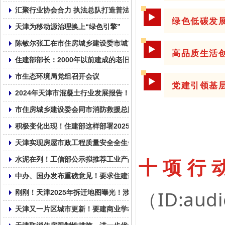
汇聚行业协会合力 执法总队打造普法新样本
▶
绿色低碳发
天津为移动源治理换上“绿色引擎”
陈敏尔张工在市住房城乡建设委市城市管理委调研：以筹备好上合
▶
高品质生活
住建部部长：2000年以前建成的老旧小区纳入城市更新改造范围
市生态环境局党组召开会议
▶
党建引领基
2024年天津市混凝土行业发展报告！
市住房城乡建设委会同市消防救援总队召开全市住建领域安全生产
积极变化出现！住建部这样部署2025年房地产工作
天津实现房屋市政工程质量安全全生命周期数字监管
十项行
水泥在列！工信部公示拟推荐工业产品碳足迹核算规则团体标准清
中办、国办发布重磅意见！要求住建部牵头加强指导和总结评估，
（ID:au
刚刚！天津2025年拆迁地图曝光！涉及城更、拆改、新建！28个
天津又一片区城市更新！要建商业学校……