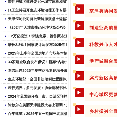
市住房城乡建设委召开城市体检和城市更新规划编制工作动员部署
▶
京津冀协同
张工主持召开生态环境治理工作专题会议
天津恒均公司首批新能源混凝土运输车交付使用!
▶
制造业高质
《2024年天津市生态环境状况公报》发布 亮出生态成绩单
1.2万亿投资！李强出席，雅鲁藏布江下游水电工程正式开工！
▶
科教兴市人
增长2.8%！国家统计局发布2025年上半年全国固定资产投资统计数
2025年上半年全国房地产市场基本情况
▶
港产城融合
33家建企联合发布倡议！摒弃“内卷式”竞争！
李强出席2025年夏季达沃斯论坛开幕式并致辞
▶
滨海新区高
生态环境部：全国非法倾倒处置固体废物专项整治行动启动
跨行拓界，多元发展：协会副秘书长单位天津市鼎华百圣混凝土企
▶
中心城区更
2024年我国部分省、市、自治区预拌混凝土产量统计表
陈敏尔在美丽天津建设大会上强调：坚持走内涵式发展路子，全面
▶
乡村振兴全
百年建筑：2025年五一期间三北混凝土市场运行情况