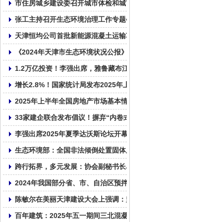
市住房城乡建设委召开城市体检和城市更新规划编制工作动员部署
张工主持召开生态环境治理工作专题会议
天津恒均公司首批新能源混凝土运输车交付使用!
《2024年天津市生态环境状况公报》发布 亮出生态成绩单
1.2万亿投资！李强出席，雅鲁藏布江下游水电工程正式开工！
增长2.8%！国家统计局发布2025年上半年全国固定资产投资统计数
2025年上半年全国房地产市场基本情况
33家建企联合发布倡议！摒弃“内卷式”竞争！
李强出席2025年夏季达沃斯论坛开幕式并致辞
生态环境部：全国非法倾倒处置固体废物专项整治行动启动
跨行拓界，多元发展：协会副秘书长单位天津市鼎华百圣混凝土企
2024年我国部分省、市、自治区预拌混凝土产量统计表
陈敏尔在美丽天津建设大会上强调：坚持走内涵式发展路子，全面
百年建筑：2025年五一期间三北混凝土市场运行情况