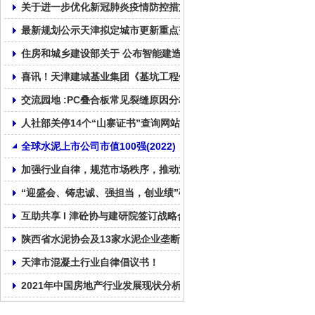
关于进一步优化新冠肺炎疫情防控措施 科学精准做好防控工作的通
最新规划公示天津拟定城市更新重点范围
住房和城乡建设部关于 公布智能建造试点城市的通知
喜讯！天津建城基业集团《基坑工程倾斜桩无支撑绿色支护技术》
交流园地 :PC叠合板常见裂缝原因分析及纠正和预防措施!
人社部关停14个“山寨证书”查询网站!
全球水泥上市公司市值100强(2022)
加强行业自律，规范市场秩序，推动混凝土行业健康发展！
“迎盛会、铸忠诚、强担当，创业绩”砼心砼德再出发!
互助共享 I 津砼协与建研院签订战略合作协议
陕西省水泥协会及13家水泥企业垄断行为处罚4.51亿
天津市混凝土行业自律倡议书！
2021年中国房地产行业发展现状分析