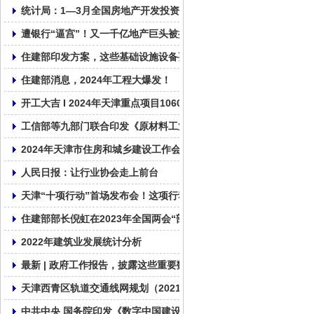
统计局：1—3月全国房地产开发投资22082亿元，同比下降9.5%
遭银行“逼宫”！又一千亿地产巨头被提出清盘申请
住建部印发方案，这些基础设施设备要更新！
住建部消息，2024年工程大爆发！
开工大吉 I 2024年天津重点项目1060个， 总投资2.01万亿！
工信部等九部门联合印发《原材料工业数字化转型工作方案（2024—
2024年天津市住房和城乡建设工作会议召开
人民日报：让行业协会走上前台
天津“十项行动”首场发布会！这项行动摆在首要位置！
住建部部长倪虹在2023年全国两会“部长通道”答记者问
2022年建筑业发展统计分析
最新 | 政府工作报告，披露这些重要数据！
天津西青区轨道交通线网规划（2021—2035年）草案公示 含三条
中共中央 国务院印发《数字中国建设整体布局规划》