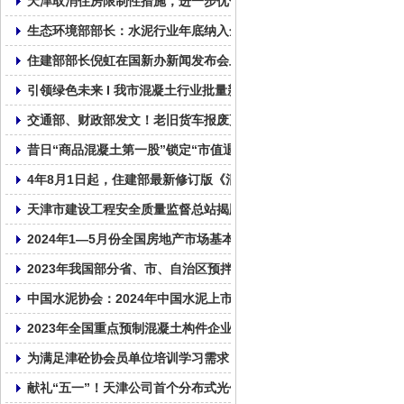
天津取消住房限制性措施，进一步优化房地产政策
生态环境部部长：水泥行业年底纳入全国碳市场！
住建部部长倪虹在国新办新闻发布会上介绍住房城乡建设事业高质
引领绿色未来 I 我市混凝土行业批量新能源车辆投入使用
交通部、财政部发文！老旧货车报废更新补贴标准来了，购新能源重
昔日“商品混凝土第一股”锁定“市值退市”，资金被实控人占超1亿元
4年8月1日起，住建部最新修订版《混凝土结构设计标准》GB/T5001
天津市建设工程安全质量监督总站揭牌成立
2024年1—5月份全国房地产市场基本情况
2023年我国部分省、市、自治区预拌混凝土产量统计表！
中国水泥协会：2024年中国水泥上市公司综合实力排名
2023年全国重点预制混凝土构件企业产量
为满足津砼协会员单位培训学习需求，帮助会员单位普及相关的法律
献礼“五一”！天津公司首个分布式光伏发电并网成功！