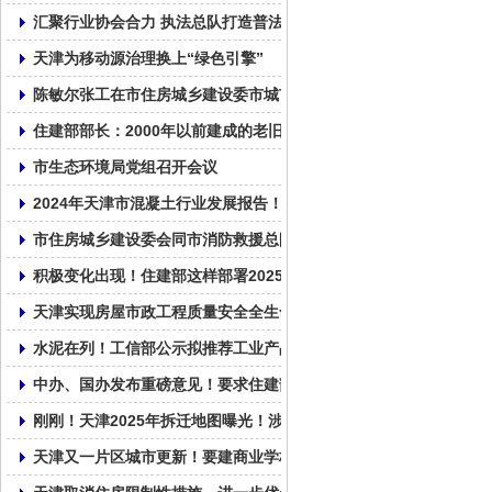
汇聚行业协会合力 执法总队打造普法新样本
天津为移动源治理换上“绿色引擎”
陈敏尔张工在市住房城乡建设委市城市管理委调研：以筹备好上合
住建部部长：2000年以前建成的老旧小区纳入城市更新改造范围
市生态环境局党组召开会议
2024年天津市混凝土行业发展报告！
市住房城乡建设委会同市消防救援总队召开全市住建领域安全生产
积极变化出现！住建部这样部署2025年房地产工作
天津实现房屋市政工程质量安全全生命周期数字监管
水泥在列！工信部公示拟推荐工业产品碳足迹核算规则团体标准清
中办、国办发布重磅意见！要求住建部牵头加强指导和总结评估，
刚刚！天津2025年拆迁地图曝光！涉及城更、拆改、新建！28个
天津又一片区城市更新！要建商业学校……