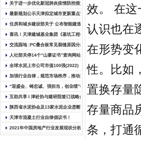
效。 在
关于进一步优化新冠肺炎疫情防控措施 科学精准做好防控工作的通
最新规划公示天津拟定城市更新重点范围
认识也在
住房和城乡建设部关于 公布智能建造试点城市的通知
喜讯！天津建城基业集团《基坑工程倾斜桩无支撑绿色支护技术》
在形势变
交流园地 :PC叠合板常见裂缝原因分析及纠正和预防措施!
人社部关停14个“山寨证书”查询网站!
性。比如
全球水泥上市公司市值100强(2022)
加强行业自律，规范市场秩序，推动混凝土行业健康发展！
置换存量
“迎盛会、铸忠诚、强担当，创业绩”砼心砼德再出发!
互助共享 I 津砼协与建研院签订战略合作协议
存量商品
陕西省水泥协会及13家水泥企业垄断行为处罚4.51亿
天津市混凝土行业自律倡议书！
条，打通
2021年中国房地产行业发展现状分析