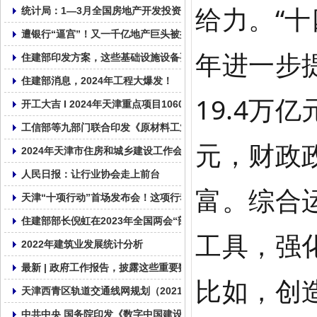
给力。“十
统计局：1—3月全国房地产开发投资22082亿元，同比下降9.5%
遭银行“逼宫”！又一千亿地产巨头被提出清盘申请
年进一步
住建部印发方案，这些基础设施设备要更新！
住建部消息，2024年工程大爆发！
19.4万
开工大吉 I 2024年天津重点项目1060个， 总投资2.01万亿！
工信部等九部门联合印发《原材料工业数字化转型工作方案（2024—
元，财政
2024年天津市住房和城乡建设工作会议召开
人民日报：让行业协会走上前台
富。综合
天津“十项行动”首场发布会！这项行动摆在首要位置！
住建部部长倪虹在2023年全国两会“部长通道”答记者问
工具，强
2022年建筑业发展统计分析
最新 | 政府工作报告，披露这些重要数据！
比如，创
天津西青区轨道交通线网规划（2021—2035年）草案公示 含三条
中共中央 国务院印发《数字中国建设整体布局规划》