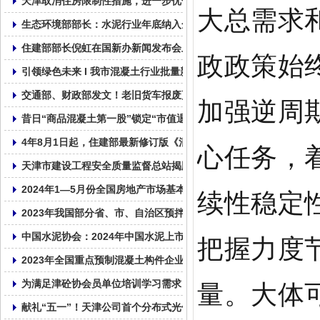
天津取消住房限制性措施，进一步优化房地产政策
大总需求
生态环境部部长：水泥行业年底纳入全国碳市场！
住建部部长倪虹在国新办新闻发布会上介绍住房城乡建设事业高质
政政策始
引领绿色未来 I 我市混凝土行业批量新能源车辆投入使用
交通部、财政部发文！老旧货车报废更新补贴标准来了，购新能源重
加强逆周
昔日“商品混凝土第一股”锁定“市值退市”，资金被实控人占超1亿元
4年8月1日起，住建部最新修订版《混凝土结构设计标准》GB/T5001
心任务，
天津市建设工程安全质量监督总站揭牌成立
2024年1—5月份全国房地产市场基本情况
续性稳定
2023年我国部分省、市、自治区预拌混凝土产量统计表！
把握力度
中国水泥协会：2024年中国水泥上市公司综合实力排名
2023年全国重点预制混凝土构件企业产量
量。大体
为满足津砼协会员单位培训学习需求，帮助会员单位普及相关的法律
献礼“五一”！天津公司首个分布式光伏发电并网成功！