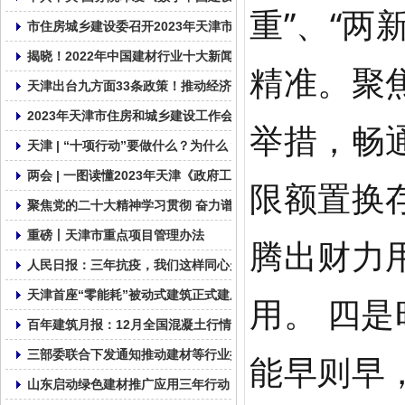
重”、“两
市住房城乡建设委召开2023年天津市住建系统质量安全工作视频会
揭晓！2022年中国建材行业十大新闻
精准。聚
天津出台九方面33条政策！推动经济运行一季度良好开局全年整体
2023年天津市住房和城乡建设工作会议召开
举措，畅
天津 | “十项行动”要做什么？为什么？
两会 | 一图读懂2023年天津《政府工作报告》
限额置换
聚焦党的二十大精神学习贯彻 奋力谱写社会组织发展新篇章
重磅丨天津市重点项目管理办法
腾出财力
人民日报：三年抗疫，我们这样同心走过
天津首座“零能耗”被动式建筑正式建成!
用。 四
百年建筑月报：12月全国混凝土行情缺乏支撑
三部委联合下发通知推动建材等行业提质增效
能早则早
山东启动绿色建材推广应用三年行动