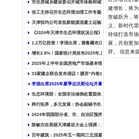
市住房城乡建设委召开城市体检和城市更新规划编制工
健增长，将为
张工主持召开生态环境治理工作专题会议
突破跃升，将
天津恒均公司首批新能源混凝土运输车交付使用!
义。新时代需
《2024年天津市生态环境状况公报》发布 亮出生态成绩
持续打造市场
展，共创更加
1.2万亿投资！李强出席，雅鲁藏布江下游水电工程正式
辞。 信息来
增长2.8%！国家统计局发布2025年上半年全国固定资
2025年上半年全国房地产市场基本情况
33家建企联合发布倡议！摒弃“内卷式”竞争！
李强出席2025年夏季达沃斯论坛开幕式并致辞
生态环境部：全国非法倾倒处置固体废物专项整治行动
跨行拓界，多元发展：协会副秘书长单位天津市鼎华百
2024年我国部分省、市、自治区预拌混凝土产量统计表
陈敏尔在美丽天津建设大会上强调：坚持走内涵式发展
百年建筑：2025年五一期间三北混凝土市场运行情况