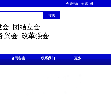
会员登录
|
会员注册
搜索
建会 团结立会
兴会 改革强会
合同备案
联系我们
更多