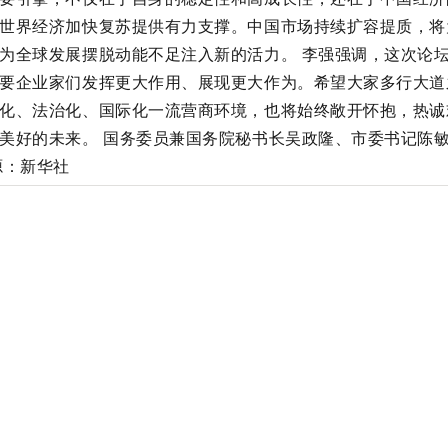
作动员部署会
世界经济加快复苏提供有力支撑。中国市场持续扩容提质，将
为全球发展摆脱动能不足注入新的活力。 李强强调，这次论坛
要企业家们发挥更大作用、展现更大作为。希望大家多行大道
单
化、法治化、国际化一流营商环境，也将始终敞开怀抱，热诚
美好的未来。 国务委员兼国务院秘书长吴政隆、市委书记陈
开工！
源：新华社
产投资统计数据
启动
圣混凝土企业进军农业领域获媒体广泛关注！
路子，全面推进美丽天津建设再上新水平