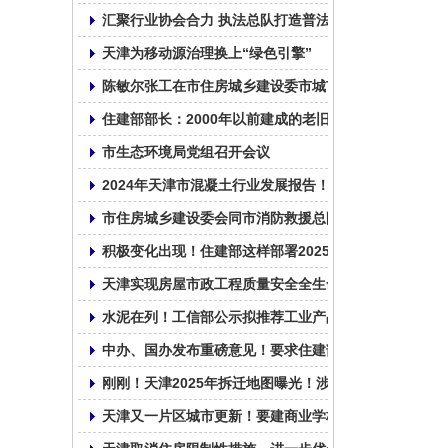
汇聚行业协会合力 执法总队打造普法新样本
天津为移动源治理换上“绿色引擎”
陈敏尔张工在市住房城乡建设委市城市管理委调研：以
住建部部长：2000年以前建成的老旧小区纳入城市更新
市生态环境局党组召开会议
2024年天津市混凝土行业发展报告！
市住房城乡建设委会同市消防救援总队召开全市住建领
积极变化出现！住建部这样部署2025年房地产工作
天津实现房屋市政工程质量安全全生命周期数字监管
水泥在列！工信部公示拟推荐工业产品碳足迹核算规则
中办、国办发布重磅意见！要求住建部牵头加强指导和
刚刚！天津2025年拆迁地图曝光！涉及城更、拆改、新
天津又一片区城市更新！要建商业学校……