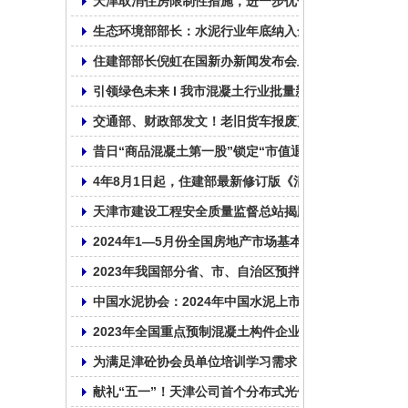
天津取消住房限制性措施，进一步优化房地产政策
生态环境部部长：水泥行业年底纳入全国碳市场！
住建部部长倪虹在国新办新闻发布会上介绍住房城乡建
引领绿色未来 I 我市混凝土行业批量新能源车辆投入使
交通部、财政部发文！老旧货车报废更新补贴标准来了，
昔日“商品混凝土第一股”锁定“市值退市”，资金被实控
4年8月1日起，住建部最新修订版《混凝土结构设计标准》GB
天津市建设工程安全质量监督总站揭牌成立
2024年1—5月份全国房地产市场基本情况
2023年我国部分省、市、自治区预拌混凝土产量统计表
中国水泥协会：2024年中国水泥上市公司综合实力排名
2023年全国重点预制混凝土构件企业产量
为满足津砼协会员单位培训学习需求，帮助会员单位普
献礼“五一”！天津公司首个分布式光伏发电并网成功！