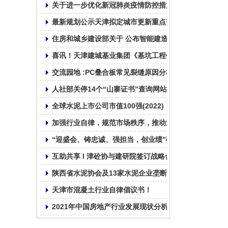
关于进一步优化新冠肺炎疫情防控措施 科学精准做好防
最新规划公示天津拟定城市更新重点范围
住房和城乡建设部关于 公布智能建造试点城市的通知
喜讯！天津建城基业集团《基坑工程倾斜桩无支撑绿色
交流园地 :PC叠合板常见裂缝原因分析及纠正和预防措施
人社部关停14个“山寨证书”查询网站!
全球水泥上市公司市值100强(2022)
加强行业自律，规范市场秩序，推动混凝土行业健康发
“迎盛会、铸忠诚、强担当，创业绩”砼心砼德再出发!
互助共享 I 津砼协与建研院签订战略合作协议
陕西省水泥协会及13家水泥企业垄断行为处罚4.51亿
天津市混凝土行业自律倡议书！
2021年中国房地产行业发展现状分析