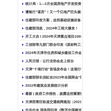
统计局：1—3月全国房地产开发投资22082亿元，同比下
遭银行“逼宫”！又一千亿地产巨头被提出清盘申请
住建部印发方案，这些基础设施设备要更新！
住建部消息，2024年工程大爆发！
开工大吉 I 2024年天津重点项目1060个， 总投资2.01
工信部等九部门联合印发《原材料工业数字化转型工作方案
2024年天津市住房和城乡建设工作会议召开
人民日报：让行业协会走上前台
天津“十项行动”首场发布会！这项行动摆在首要位置！
住建部部长倪虹在2023年全国两会“部长通道”答记者问
2022年建筑业发展统计分析
最新 | 政府工作报告，披露这些重要数据！
天津西青区轨道交通线网规划（2021—2035年）草案
中共中央 国务院印发《数字中国建设整体布局规划》